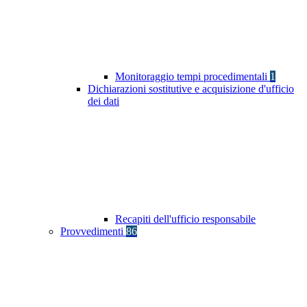
Monitoraggio tempi procedimentali
1
Dichiarazioni sostitutive e acquisizione d'ufficio
dei dati
Recapiti dell'ufficio responsabile
Provvedimenti
86