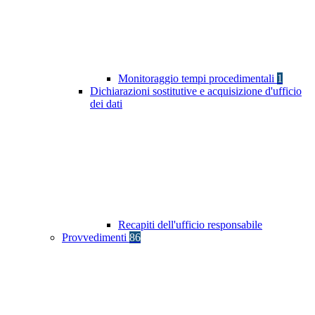
Monitoraggio tempi procedimentali
1
Dichiarazioni sostitutive e acquisizione d'ufficio
dei dati
Recapiti dell'ufficio responsabile
Provvedimenti
86