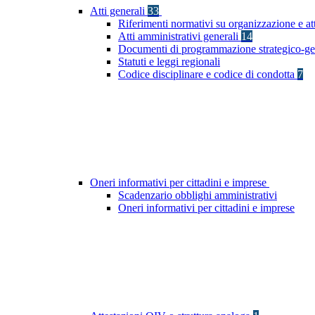
Atti generali
33
Riferimenti normativi su organizzazione e at
Atti amministrativi generali
14
Documenti di programmazione strategico-ge
Statuti e leggi regionali
Codice disciplinare e codice di condotta
7
Oneri informativi per cittadini e imprese
Scadenzario obblighi amministrativi
Oneri informativi per cittadini e imprese