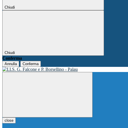
Chiudi
Chiudi
Conferma
Annulla
Conferma
close