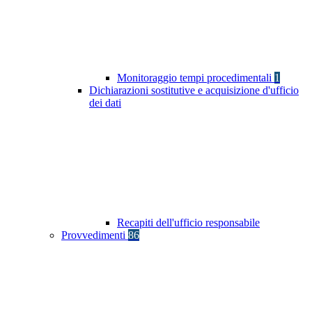
Monitoraggio tempi procedimentali
1
Dichiarazioni sostitutive e acquisizione d'ufficio
dei dati
Recapiti dell'ufficio responsabile
Provvedimenti
86