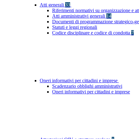
Atti generali
33
Riferimenti normativi su organizzazione e at
Atti amministrativi generali
14
Documenti di programmazione strategico-ge
Statuti e leggi regionali
Codice disciplinare e codice di condotta
7
Oneri informativi per cittadini e imprese
Scadenzario obblighi amministrativi
Oneri informativi per cittadini e imprese