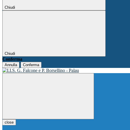
Chiudi
Chiudi
Conferma
Annulla
Conferma
close