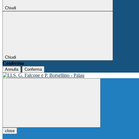
Chiudi
Chiudi
Conferma
Annulla
Conferma
close