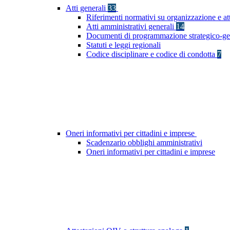
Atti generali
33
Riferimenti normativi su organizzazione e at
Atti amministrativi generali
14
Documenti di programmazione strategico-ge
Statuti e leggi regionali
Codice disciplinare e codice di condotta
7
Oneri informativi per cittadini e imprese
Scadenzario obblighi amministrativi
Oneri informativi per cittadini e imprese