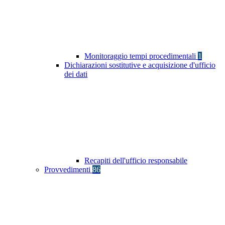
Monitoraggio tempi procedimentali
1
Dichiarazioni sostitutive e acquisizione d'ufficio
dei dati
Recapiti dell'ufficio responsabile
Provvedimenti
86