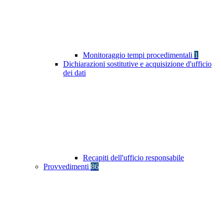
Monitoraggio tempi procedimentali
1
Dichiarazioni sostitutive e acquisizione d'ufficio
dei dati
Recapiti dell'ufficio responsabile
Provvedimenti
86