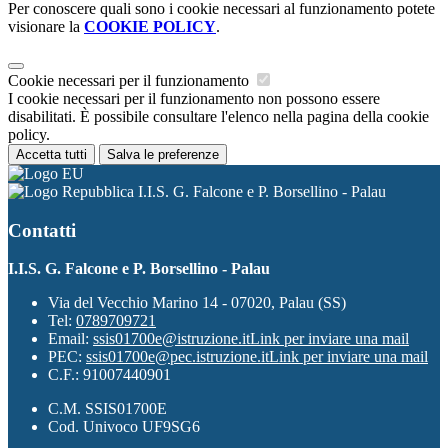
Per conoscere quali sono i cookie necessari al funzionamento potete
visionare la
COOKIE POLICY
.
Cookie necessari per il funzionamento
I cookie necessari per il funzionamento non possono essere
disabilitati. È possibile consultare l'elenco nella pagina della cookie
policy.
Accetta tutti
Salva le preferenze
I.I.S. G. Falcone e P. Borsellino - Palau
Contatti
I.I.S. G. Falcone e P. Borsellino - Palau
Via del Vecchio Marino 14 - 07020, Palau (SS)
Tel:
0789709721
Email:
ssis01700e@istruzione.it
Link per inviare una mail
PEC:
ssis01700e@pec.istruzione.it
Link per inviare una mail
C.F.: 91007440901
C.M. SSIS01700E
Cod. Univoco UF9SG6