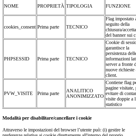
NOME
PROPRIETÀ
TIPOLOGIA
FUNZIONE
Flag impostato 
seguito della
cookies_consent
Prima parte
TECNICO
chiusura/accett
del banner sui 
Cookie di sessi
garantisce la
persistenza dell
PHPSESSID
Prima parte
TECNICO
informazioni la
server a fronte 
nuove richieste 
client.
Contiene flag pe
pagine visitate,
ANALITICO
PVW_VISITE
Prima parte
evitare di conta
ANONIMIZZATO
visite doppie a l
statistico
Modalità per disabilitare/cancellare i cookie
Attraverso le impostazioni del browser l’utente può: (i) gestire le
preferenze relative ai cookie direttamente all'interno del proprio