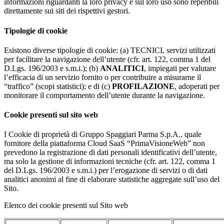
informazioni riguardanti la loro privacy e sul loro uso sono reperibili
direttamente sui siti dei rispettivi gestori.
Tipologie di cookie
Esistono diverse tipologie di cookie: (a) TECNICI, servizi utilizzati
per facilitare la navigazione dell’utente (cfr. art. 122, comma 1 del
D.Lgs. 196/2003 e s.m.i.); (b)
ANALITICI
, impiegati per valutare
l’efficacia di un servizio fornito o per contribuire a misurarne il
“traffico” (scopi statistici); e di (c)
PROFILAZIONE
, adoperati per
monitorare il comportamento dell’utente durante la navigazione.
Cookie presenti sul sito web
I Cookie di proprietà di Gruppo Spaggiari Parma S.p.A., quale
fornitore della piattaforma Cloud SaaS “PrimaVisioneWeb” non
prevedono la registrazione di dati personali identificativi dell’utente,
ma solo la gestione di informazioni tecniche (cfr. art. 122, comma 1
del D.Lgs. 196/2003 e s.m.i.) per l’erogazione di servizi o di dati
analitici anonimi al fine di elaborare statistiche aggregate sull’uso del
Sito.
Elenco dei cookie presenti sul Sito web