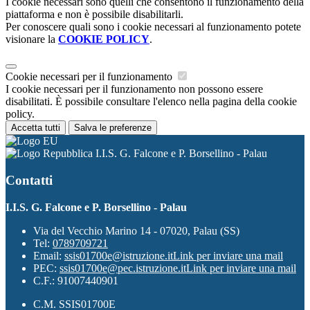
I cookie necessari sono quelli che consentono il funzionamento della
piattaforma e non è possibile disabilitarli.
Per conoscere quali sono i cookie necessari al funzionamento potete
visionare la
COOKIE POLICY
.
Cookie necessari per il funzionamento
I cookie necessari per il funzionamento non possono essere
disabilitati. È possibile consultare l'elenco nella pagina della cookie
policy.
Accetta tutti
Salva le preferenze
I.I.S. G. Falcone e P. Borsellino - Palau
Contatti
I.I.S. G. Falcone e P. Borsellino - Palau
Via del Vecchio Marino 14 - 07020, Palau (SS)
Tel:
0789709721
Email:
ssis01700e@istruzione.it
Link per inviare una mail
PEC:
ssis01700e@pec.istruzione.it
Link per inviare una mail
C.F.: 91007440901
C.M. SSIS01700E