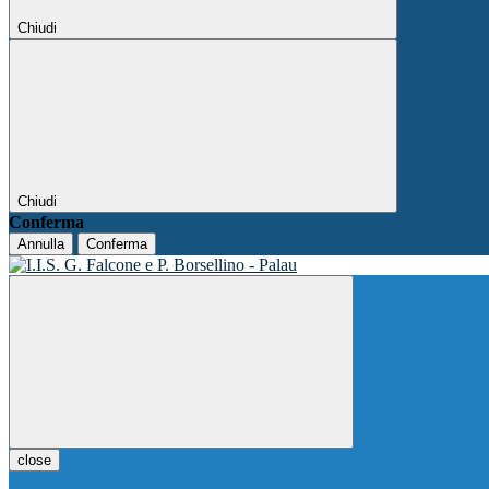
Chiudi
Chiudi
Conferma
Annulla
Conferma
close