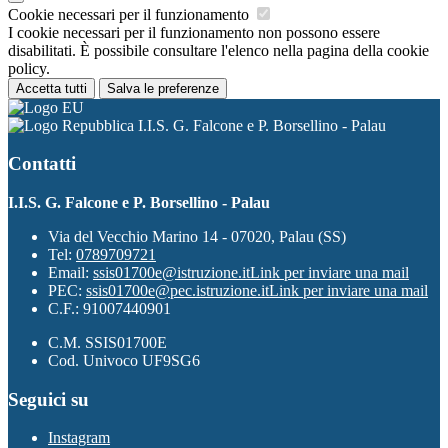
Cookie necessari per il funzionamento
I cookie necessari per il funzionamento non possono essere
disabilitati. È possibile consultare l'elenco nella pagina della cookie
policy.
Accetta tutti
Salva le preferenze
I.I.S. G. Falcone e P. Borsellino - Palau
Contatti
I.I.S. G. Falcone e P. Borsellino - Palau
Via del Vecchio Marino 14 - 07020, Palau (SS)
Tel:
0789709721
Email:
ssis01700e@istruzione.it
Link per inviare una mail
PEC:
ssis01700e@pec.istruzione.it
Link per inviare una mail
C.F.: 91007440901
C.M. SSIS01700E
Cod. Univoco UF9SG6
Seguici su
Instagram