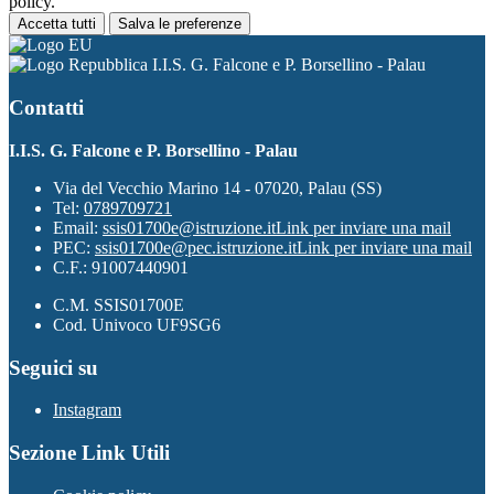
policy.
Accetta tutti
Salva le preferenze
I.I.S. G. Falcone e P. Borsellino - Palau
Contatti
I.I.S. G. Falcone e P. Borsellino - Palau
Via del Vecchio Marino 14 - 07020, Palau (SS)
Tel:
0789709721
Email:
ssis01700e@istruzione.it
Link per inviare una mail
PEC:
ssis01700e@pec.istruzione.it
Link per inviare una mail
C.F.: 91007440901
C.M. SSIS01700E
Cod. Univoco UF9SG6
Seguici su
Instagram
Sezione Link Utili